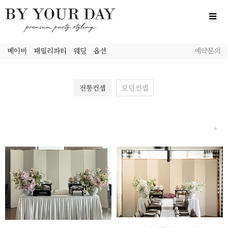
베이비
|
패밀리파티
|
웨딩
|
옵션
예약문의
전통컨셉
모던컨셉