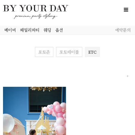
베이비
|
패밀리파티
|
웨딩
|
옵션
예약문의
포토존
포토테이블
ETC